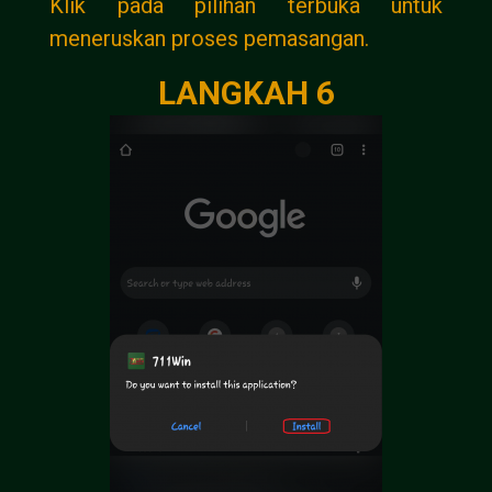
Klik pada pilihan terbuka untuk
meneruskan proses pemasangan.
LANGKAH 6