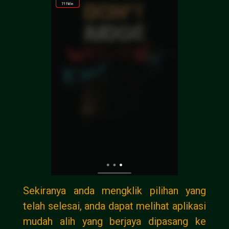
Sekiranya anda mengklik pilihan yang
telah selesai, anda dapat melihat aplikasi
mudah alih yang berjaya dipasang ke