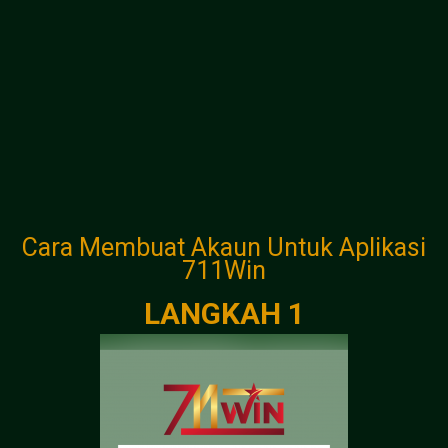
Cara Membuat Akaun Untuk Aplikasi
711Win
LANGKAH 1