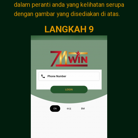
dalam peranti anda yang kelihatan serupa
dengan gambar yang disediakan di atas.
LANGKAH 9