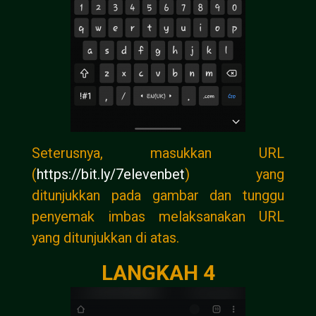
Seterusnya, masukkan URL
(
https://bit.ly/7elevenbet
) yang
ditunjukkan pada gambar dan tunggu
penyemak imbas melaksanakan URL
yang ditunjukkan di atas.
LANGKAH 4