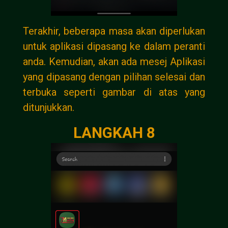
Terakhir, beberapa masa akan diperlukan
untuk aplikasi dipasang ke dalam peranti
anda. Kemudian, akan ada mesej Aplikasi
yang dipasang dengan pilihan selesai dan
terbuka seperti gambar di atas yang
ditunjukkan.
LANGKAH 8